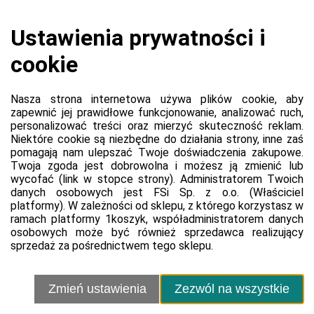
Koszyk jest pusty
0,00 zł
Razem