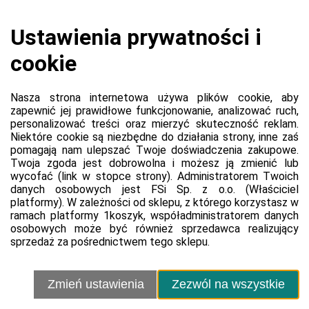
Koszyk jest pusty
0,00 zł
Razem