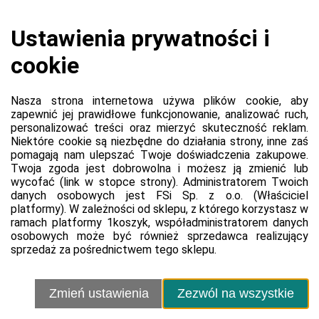
Koszyk jest pusty
0,00 zł
Razem