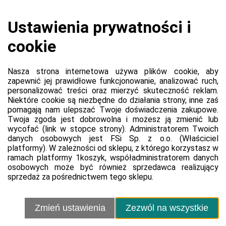
Koszyk jest pusty
0,00 zł
Razem