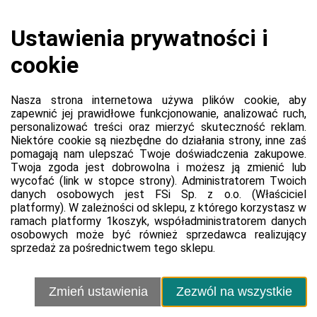
Koszyk jest pusty
0,00 zł
Razem